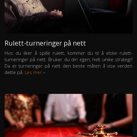
Rulett-turneringer på nett
Hvis du liker å spille rulett, kommer du til å elske rulett-
turneringer på nett. Bruker du din egen, helt unike strategi?
Da er turneringer på nett den beste måten å vise verden
dette på.
Les mer »