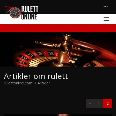
Artikler om rulett
rulettonline.com
Artikler
«
1
2